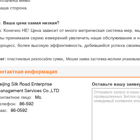
оплачена мимо
ваша сторона.
5.
Ваша цена самая низкая?
А: Конечно НЕ! Цена зависит от много метрическая система мер, м
мы принимаем серию измерений увеличить наше обслуживание и ни
процесс, более высокую эффективность, добившийся успеха своими
,
тег:
пластиковые реклосабле сумки
Мешки замка застежка-молнии упаковыв
онтактная информация
eijing Silk Road Enterprise
Оставьте вашу заявк
anagement Services Co.,LTD
онтактное лицо:
Ms.
елефон:
86-592
акс:
86-0592