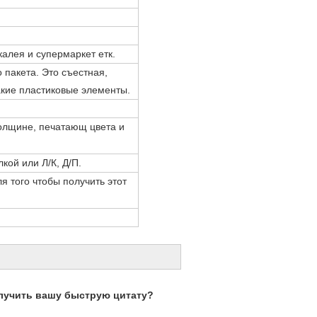
калея и супермаркет етк.
 пакета. Это съестная,
какие пластиковые элементы.
олщине, печатающ цвета и
кой или Л/К, Д/П.
я того чтобы получить этот
лучить вашу быструю цитату?