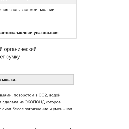
хняя часть застежки -молнии
застежка-молнии упаковывая
й органический
ет сумку
в мешки
:
змами, поворотом в СО2, водой,
она сделала из ЭКОПОНД которое
ключая белое загрязнение и уменьшая