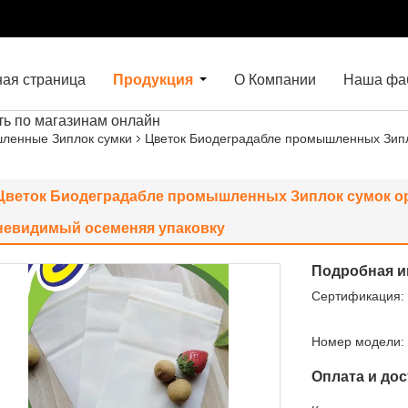
ная страница
Продукция
О Компании
Наша фа
ть по магазинам онлайн
ленные Зиплок сумки
Цветок Биодеградабле промышленных Зипл
Цветок Биодеградабле промышленных Зиплок сумок о
невидимый осеменяя упаковку
Подробная и
Сертификация:
Номер модели:
Оплата и дос