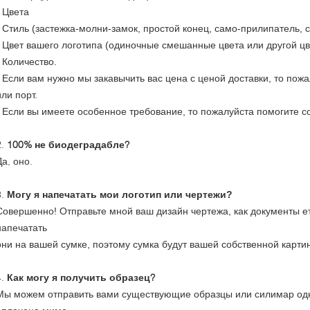
- Цвета
- Стиль (застежка-молни-замок, простой конец, само-прилипатель, 
- Цвет вашего логотипа (одиночные смешанные цвета или другой цв
- Количество.
- Если вам нужно мы закавычить вас цена с ценой доставки, то по
или порт.
- Если вы имеете особенное требование, то пожалуйста помогите 
2.
100% не биодеградабле?
Да, оно.
3.
Могу я напечатать мои логотип или чертежи?
Совершенно! Отправьте мной ваш дизайн чертежа, как документы ет
напечатать
они на вашей сумке, поэтому сумка будут вашей собственной карти
4.
Как могу я получить образец?
Мы можем отправить вами существующие образцы или силимар одни