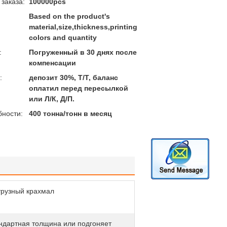
заказа:
100000pcs
Based on the product's
material,size,thickness,printing
colors and quantity
:
Погруженный в 30 днях после
компенсации
:
депозит 30%, Т/Т, баланс
оплатил перед пересылкой
или Л/К, Д/П.
бности:
400 тонна/тонн в месяц
урузный крахмал
ндартная толщина или подгоняет