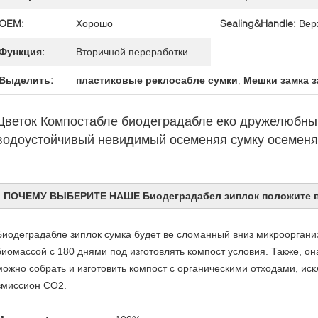
OEM:
Хорошо
Sealing&Handle:
Вер
Функция:
Вторичной переработки
Выделить:
пластиковые реклосабле сумки
,
Мешки замка 
Цветок Компостабле биодеградабле еко дружелюбны
водоустойчивый невидимый осеменяя сумку осеменя
ПОЧЕМУ ВЫБЕРИТЕ НАШЕ
Биодеградабел зиплок положите 
Биодеградабле зиплок сумка будет ве сломанный вниз микрооргани
биомассой с 180 днями под изготовлять компост условия. Также, 
можно собрать и изготовить компост с органическими отходами, ис
вмиссион СО2.