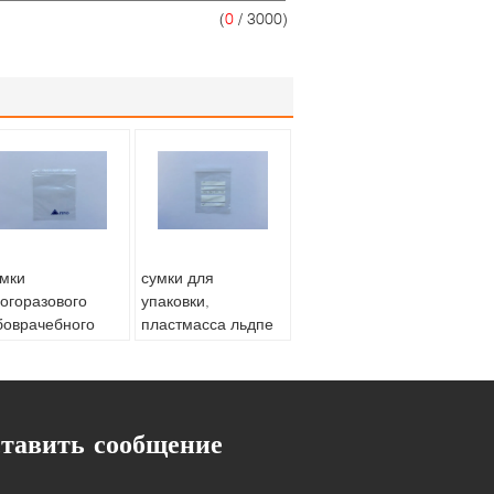
(
0
/ 3000)
мки
сумки для
огоразового
упаковки,
боврачебного
пластмасса льдпе
еданного ясного
многоразовые
плок упаковывая
промышленные
эко- Марк
Зиплок Эко
дружелюбная
териал:
ldpe
тавить сообщение
материальная
aling&Handle:
рхняя часть
Материал:
ldpe