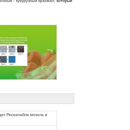
юбные - кукурузный крахмал,
который
дет Ресеалабле мозоль в