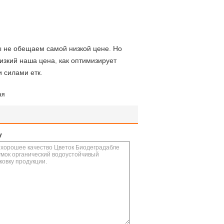
ы не обещаем самой низкой цене. Но
зкий наша цена, как оптимизирует
 силами етк.
ая
у