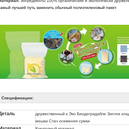
Материал:
ингредиенты 100% органические и экологически дружел
самый лучший путь заменить обычный полиэтиленовый пакет.
Спецификации:
Деталь
дружественный к Эко Биодеградабле Зиплок кла
мешки Стач осеменяя сумки
Материал
Кукурузный крахмал