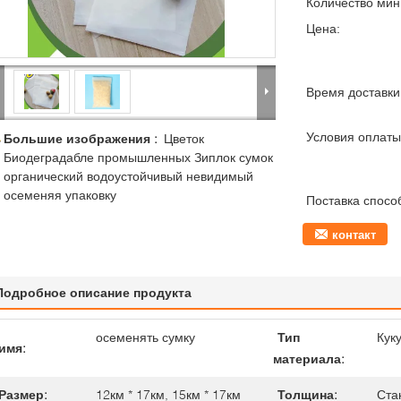
Количество мин 
Цена:
Время доставки
Условия оплаты
Большие изображения :
Цветок
Биодеградабле промышленных Зиплок сумок
органический водоустойчивый невидимый
осеменяя упаковку
Поставка спосо
контакт
Подробное описание продукта
осеменять сумку
Тип
Кук
имя:
материала:
Размер:
12км * 17км, 15км * 17км
Толщина:
Ста