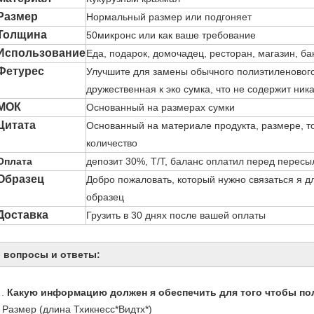
Размер
Нормальный размер или подгоняет
Толщина
50микронс или как ваше требование
Использование
Еда, подарок, домочадец, ресторан, магазин, ба
Фетурес
Улучшите для замены обычного полиэтиленового
дружественная к эко сумка, что не содержит ни
МОК
Основанный на размерах сумки
Цитата
Основанный на материале продукта, размере, т
количество
Оплата
депозит 30%, Т/Т, баланс оплатил перед пересыл
Образец
Добро пожаловать, который нужно связаться я дл
образец
Доставка
Грузить в 30 днях после вашей оплаты
вопросы и ответы:
1.
Какую информацию должен я обеспечить для того чтобы по
- Размер (длина Тхикнесс*Видтх*)