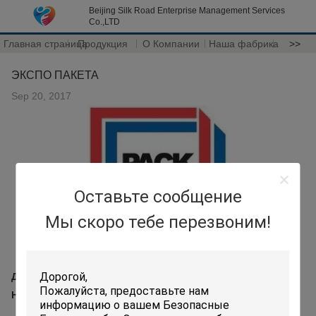
Beijing Silk Road Enterprise Management Services
Co.,LTD
Главная страница
Продукция
О Компании
Наша фабрика
>>
ЭКСПО ПАКЕТА
Sep 20, 2017
Оставьте сообщение
Мы скоро тебе перезвоним!
Дата: 25-27тх, сентябрь 2017
Но. будочки: 6961, Лас-Вегас, НВ США