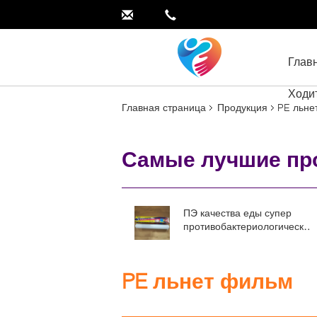
Глав
Ходи
Главная страница
Продукция
PE льне
Самые лучшие пр
ПЭ качества еды супер
противобактериологическое
льнет обруч фильма на
крене с бумажной коробкой
PE льнет фильм