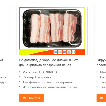
ьм
Пе домочадца хорошее липкое льнет
Обруч
длина фильма прозрачная ясная
пласт
изготовленная на заказ крена
для к
Материал:ПЭ, ЛЛДПЭ
Мат
ования
Размер:Настройка
Разм
бруч
Тип:фильм обруча простирания
Тип
Использование:Упаковывая фильм
Тве
Контакт