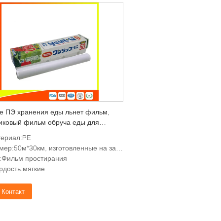
е ПЭ хранения еды льнет фильм,
иковый фильм обруча еды для
ать
ериал:PE
ер:50м*30км, изготовленные на заказ требования
:Фильм простирания
рдость:мягкие
Контакт