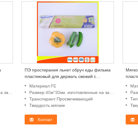
а
ПЭ простирания льнет обруч еды фильма
Мягко
пластиковый для держать свежий с
пласт
утверждением УПРАВЛЕНИЯ ПО
паков
Материал:PE
Мат
САНИТАРНОМУ НАДЗОРУ ЗА
ования
Размер:40м*30км, изготовленные на заказ требования
Разм
КАЧЕСТВОМ ПИЩЕВЫХ ПРОДУКТОВ И
Транспарант:Просвечивающий
Тип
МЕДИКАМЕНТОВ
Твердость:мягкие
Тве
Контакт