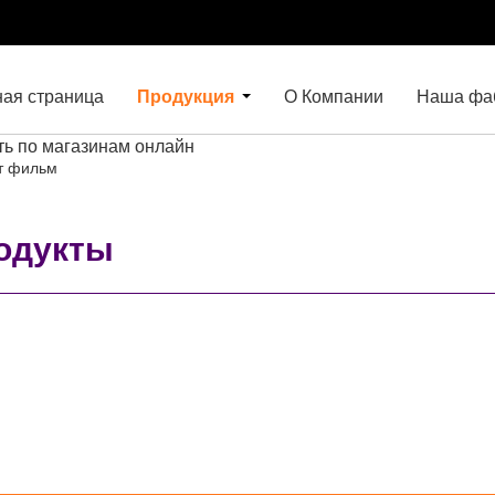
ная страница
Продукция
О Компании
Наша фа
ть по магазинам онлайн
т фильм
одукты