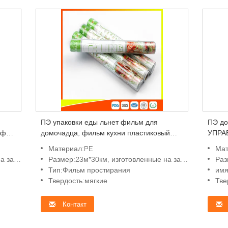
ПЭ упаковки еды льнет фильм для
ПЭ до
оф
домочадца, фильм кухни пластиковый
УПРА
создавая программу-оболочку
НАДЗ
Материал:PE
Мат
ПРОД
ования
Размер:23м*30км, изготовленные на заказ требования
Разм
ОЭМ 
Тип:Фильм простирания
имя
сокр
Твердость:мягкие
Тве
Контакт