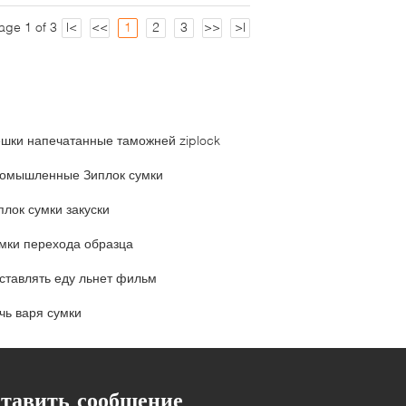
age 1 of 3
|<
<<
1
2
3
>>
>|
шки напечатанные таможней ziplock
омышленные Зиплок сумки
плок сумки закуски
мки перехода образца
ставлять еду льнет фильм
чь варя сумки
тавить сообщение