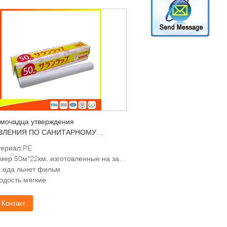
мочадца утверждения
ВЛЕНИЯ ПО САНИТАРНОМУ
ОРУ ЗА КАЧЕСТВОМ ПИЩЕВЫХ
ериал:PE
УКТОВ И МЕДИКАМЕНТОВ льнет
ер:50м*22км, изготовленные на заказ требования
фильма/фильма обруча
:еда льнет фильм
ащения еды приемлемый
рдость:мягкие
Контакт