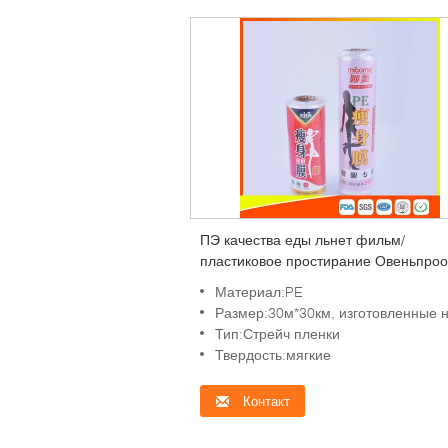
ПЭ качества еды льнет фильм/
пластиковое простирание Овеньпро
льнет фильм на крене
Материал:PE
Размер:30м*30км, изготовленные на заказ треб
Тип:Стрейч пленки
Твердость:мягкие
Контакт