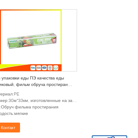
 упаковки еды ПЭ качества еды
иковый, фильм обруча простирания
ухни
ериал:PE
ер:30м*33км, изготовленные на заказ требования
:Обруч фильма простирания
рдость:мягкие
Контакт