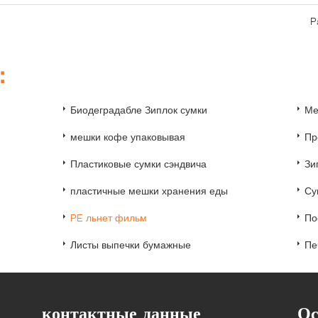
P
и：
Биодеградабле Зиплок сумки
Ме
мешки кофе упаковывая
Пр
Пластиковые сумки сэндвича
Зи
пластичные мешки хранения еды
Су
PE льнет фильм
По
Листы выпечки бумажные
Пе
контактные данные
Ос