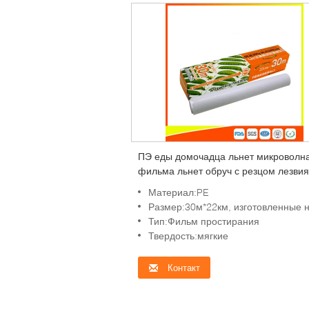
ПЭ еды домочадца льнет микроволн
фильма льнет обруч с резцом лезвия
Материал:PE
Размер:30м*22км, изготовленные на заказ треб
Тип:Фильм простирания
Твердость:мягкие
Контакт