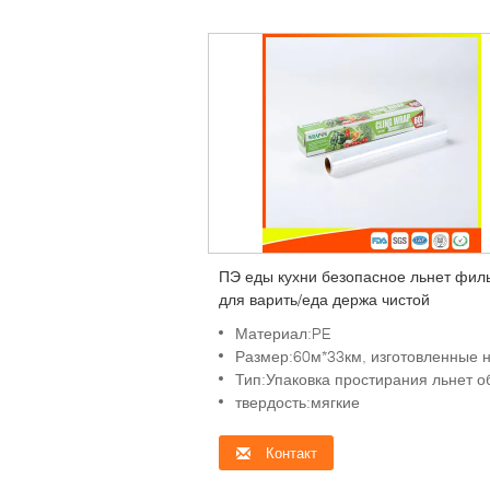
ПЭ еды кухни безопасное льнет фил
для варить/еда держа чистой
Материал:PE
Размер:60м*33км, изготовленные на заказ треб
Тип:Упаковка простирания льнет о
твердость:мягкие
Контакт