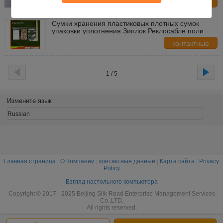
контактные
данные
Сумки хранения пластиковых плотных сумок
упаковки уплотнения Зиплок Реклосабле поли
контактные
данные
1 / 5
Измените язык
Russian
Главная страница
|
О Компании
|
контактные данные
|
Карта сайта
|
Privacy
Policy
Взгляд настольного компьютера
Copyright © 2017 - 2025 Beijing Silk Road Enterprise Management Services
Co.,LTD.
All rights reserved.