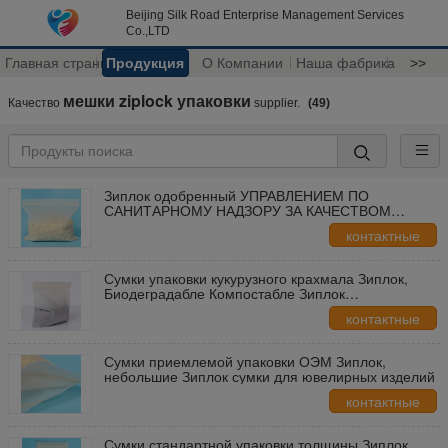
Beijing Silk Road Enterprise Management Services
Co.,LTD
Главная страница
Продукция
О Компании
Наша фабрика
>>
мешки ziplock упаковки
Качество
supplier.
(49)
Зиплок одобренный УПРАВЛЕНИЕМ ПО
САНИТАРНОМУ НАДЗОРУ ЗА КАЧЕСТВОМ
ПИЩЕВЫХ ПРОДУКТОВ И МЕДИКАМЕНТОВ
контактные
Биодеградабле кладет сумку в мешки кукурузного
крахмала Компостабле био
данные
Сумки упаковки кукурузного крахмала Зиплок,
Биодеградабле Компостабле Зиплок
полиэтиленовые пакеты
контактные
данные
Сумки приемлемой упаковки ОЭМ Зиплок,
небольшие Зиплок сумки для ювелирных изделий
контактные
данные
Сумки стандартной упаковки толщины Зиплок,