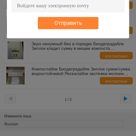
молнии Эко дружелюбные
контактные
данные
Напечатанный Зиплок дружелюбного
Биодеградабле завода земли многоразовый
Отправить
кладет таможню в мешки компоста
контактные
данные
Зеро ненужный био в порядке Биодеградабле
Зиплок кладет сумку в мешки компоста
упаковывая сделанную завода
контактные
данные
Компостабле Биодеградабле Зиплок сумки/сумка
водоустойчивой Ресеалабле застежка-молнии
упаковывая
контактные
данные
1 / 2
Измените язык
Russian