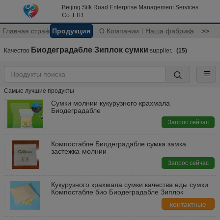
Beijing Silk Road Enterprise Management Services
Co.,LTD
Главная страница
Продукция
О Компании
Наша фабрика
>>
Биодеградабле Зиплок сумки
Качество
supplier.
(15)
Самые лучшие продукты
Сумки молнии кукурузного крахмала
Биодеградабле
Запрос сейчас
Компостабле Биодеградабле сумка замка
застежка-молнии
Запрос сейчас
Кукурузного крахмала сумки качества еды сумки
Компостабле био Биодеградабле Зиплок
контактные
данные