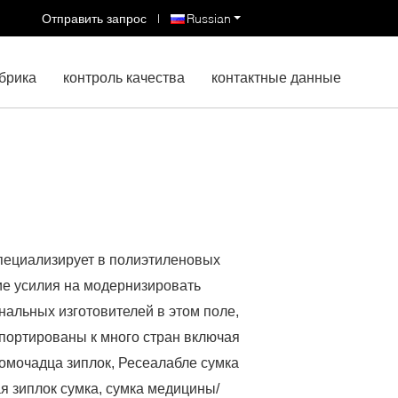
Отправить запрос
|
Russian
брика
контроль качества
контактные данные
пециализирует в полиэтиленовых
ие усилия на модернизировать
нальных изготовителей в этом поле,
портированы к много стран включая
омочадца зиплок, Ресеалабле сумка
я зиплок сумка, сумка медицины/