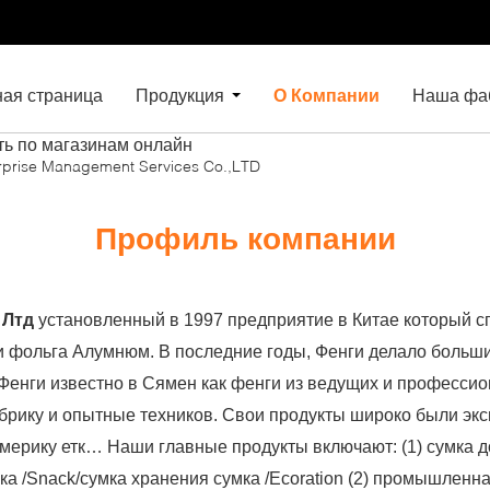
ная страница
Продукция
О Компании
Наша фа
ть по магазинам онлайн
erprise Management Services Co.,LTD
Профиль компании
 Лтд
установленный в 1997 предприятие в Китае который с
 и фольга Алумнюм. В последние годы, Фенги делало больш
Фенги известно в Сямен как фенги из ведущих и профессио
брику и опытные техников. Свои продукты широко были экс
ерику етк… Наши главные продукты включают: (1) сумка д
а /Snack/сумка хранения сумка /Ecoration (2) промышленна