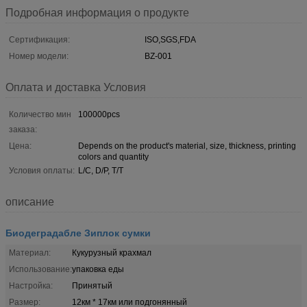
Подробная информация о продукте
Сертификация:
ISO,SGS,FDA
Номер модели:
BZ-001
Оплата и доставка Условия
Количество мин
100000pcs
заказа:
Цена:
Depends on the product's material, size, thickness, printing
colors and quantity
Условия оплаты:
L/C, D/P, T/T
описание
Биодеградабле Зиплок сумки
Материал:
Кукурузный крахмал
Использование:
упаковка еды
Настройка:
Принятый
Размер:
12км * 17км или подгонянный