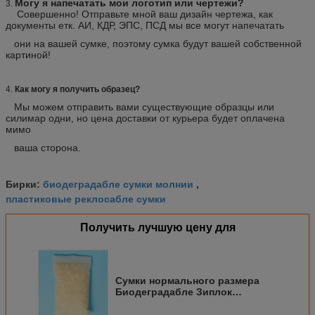
Могу я напечатать мои логотип или чертежи?
3.
Совершенно! Отправьте мной ваш дизайн чертежа, как
документы етк. АИ, КДР, ЭПС, ПСД мы все могут напечатать
они на вашей сумке, поэтому сумка будут вашей собственной
картиной!
4.
Как могу я получить образец?
Мы можем отправить вами существующие образцы или
силимар одни, но цена доставки от курьера будет оплачена
мимо
ваша сторона.
биодеградабле сумки молнии
Бирки:
,
пластиковые реклосабле сумки
Получить лучшую цену для
Сумки нормального размера
Биодеградабле Зиплок
приспосабливать бакалею и
супермаркет