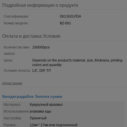
Подробная информация о продукте
Сертификация:
ISO,SGS,FDA
Номер модели:
BZ-001
Оплата и доставка Условия
Количество мин
100000pcs
заказа:
Цена:
Depends on the product's material, size, thickness, printing
colors and quantity
Условия оплаты:
L/C, D/P, T/T
описание
Биодеградабле Зиплок сумки
Материал:
Кукурузный крахмал
Использование:
упаковка еды
Настройка:
Принятый
Размер:
12км * 17км или подгонянный