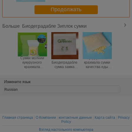
Продолжать
Биодеградабле Зиплок сумки
Больше
Сумки молнии
Компостабле
Кукурузного
Сум
кукурузного
Биодеградабле
крахмала сумки
органич
крахмала
сумка замка
качества еды
кукуруз
Биодеградабле
застежка-молнии
сумки
крахмала
Компостабле био
саже
Биодеградабле
Биодегр
Измените язык
Зиплок
Компос
Зипл
Russian
Главная страница
|
О Компании
|
контактные данные
|
Карта сайта
|
Privacy
Policy
Взгляд настольного компьютера