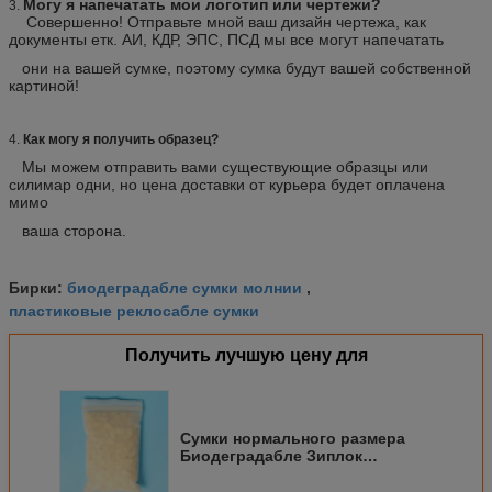
Могу я напечатать мои логотип или чертежи?
3.
Совершенно! Отправьте мной ваш дизайн чертежа, как
документы етк. АИ, КДР, ЭПС, ПСД мы все могут напечатать
они на вашей сумке, поэтому сумка будут вашей собственной
картиной!
4.
Как могу я получить образец?
Мы можем отправить вами существующие образцы или
силимар одни, но цена доставки от курьера будет оплачена
мимо
ваша сторона.
биодеградабле сумки молнии
Бирки:
,
пластиковые реклосабле сумки
Получить лучшую цену для
Сумки нормального размера
Биодеградабле Зиплок
приспосабливать бакалею и
супермаркет